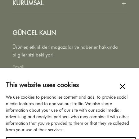
KURUMSAL
+
Kataloglar
Fiyat Listesi
Hakkımızda
Hikayeler
GÜNCEL KALIN
Tasarımcılar
Sürdürülebilirlik
Ürünler, etkinlikler, mağazalar ve haberler hakkında
bilgiler sizi bekliyor!
İletişim
This website uses cookies
GDPR çer
We use cookies to personalise content and ads, to provide social
media features and to analyse our traffic. We also share
information about your use of our site with our social media,
advertising and analytics partners who may combine it with other
information that you’ve provided to them or that they’ve collected
from your use of their services.