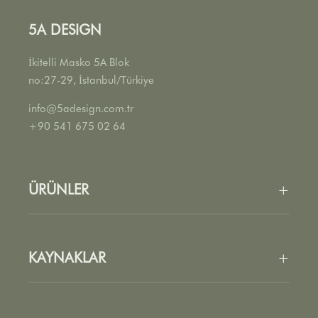
5A DESIGN
İkitelli Masko 5A Blok
no:27-29, İstanbul/Türkiye
info@5adesign.com.tr
+90 541 675 02 64
ÜRÜNLER
+
Tüm Ürünler
Oturma Grubu
KAYNAKLAR
+
Masalar
Aksesuarlar
Kumaşlar
Yüzeyler