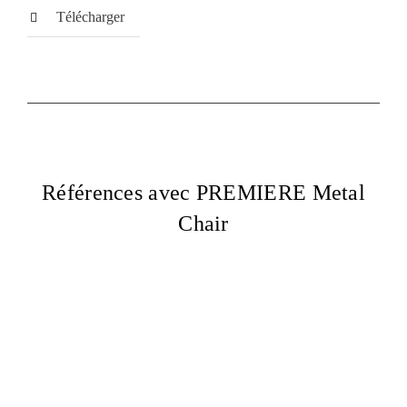
Télécharger
Références avec PREMIERE Metal
Chair
TULUM Cafe, Al
Khobar, Arabie
SECRET
saoudite
BURGER,
Istanbul, Turquie