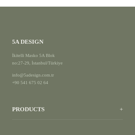
5A DESIGN
İkitelli Masko 5A Blok
no:27-29, İstanbul/Türkiye
info@5adesign.com.tr
+90 541 675 02 64
PRODUCTS
+
All Products
Seating