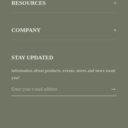
RESOURCES
+
Tables
Accessories
Fabrics
Finishes
COMPANY
+
Catalogues
Price List
About Us
Stories
STAY UPDATED
Designers
Sustainability
Information about products, events, stores and news await
you!
Contact