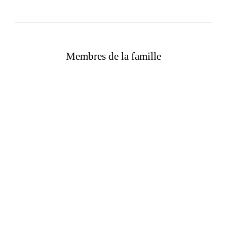
Membres de la famille
Adore
CHAI
British
&
Asian
CHAPATI,
Kitchen
London,
UK
PREMIERE
PREMIERE
PREMIERE
armchair,
armchair,
armchair,
PREMIER
5
oak
sled
armchair,
ways
spider
metal